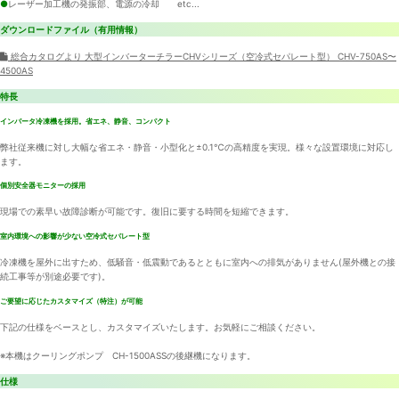
●
レーザー加工機の発振部、電源の冷却 etc...
ダウンロードファイル（有用情報）
総合カタログより 大型インバーターチラーCHVシリーズ（空冷式セパレート型） CHV-750AS〜
4500AS
特長
インバータ冷凍機を採用。省エネ、静音、コンパクト
弊社従来機に対し大幅な省エネ・静音・小型化と±0.1℃の高精度を実現。様々な設置環境に対応し
ます。
個別安全器モニターの採用
現場での素早い故障診断が可能です。復旧に要する時間を短縮できます。
室内環境への影響が少ない空冷式セパレート型
冷凍機を屋外に出すため、低騒音・低震動であるとともに室内への排気がありません(屋外機との接
続工事等が別途必要です)。
ご要望に応じたカスタマイズ（特注）が可能
下記の仕様をベースとし、カスタマイズいたします。お気軽にご相談ください。
※本機はクーリングポンプ CH-1500ASSの後継機になります。
仕様