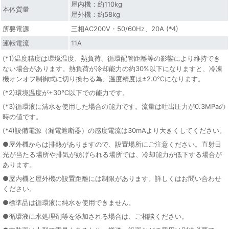
屋内機：約110kg
本体質量
屋外機：約58kg
所要電源
三相AC200V・50/60Hz、20A (*4)
運転電流
11A
(*1)温度精度は環境温度、熱負荷、循環配管距離等の影響により維持でき
ない場合があります。熱負荷が冷却能力の約30%以下になりますと、冷凍
機オンオフ制御式に切り換わる為、温度精度は±2.0℃になります。
(*2)環境温度が+30℃以下での能力です。
(*3)循環液に清水を使用した場合の能力です。流量は吐出圧力が0.3MPaの
時の値です。
(*4)設備電源（漏電遮断器）の感度電流は30mAより大きくしてください。
●屋外機からは排熱がありますので、設置場所にご注意ください。直射日
光が当たる場所や排気が妨げられる場所では、冷却能力が低下する場合が
あります。
●屋内機と屋外機の設置距離には制限があります。詳しくはお問い合わせ
ください。
●標準品は循環液に純水を使用できません。
●循環液に水処理剤等を添加される場合は、ご相談ください。