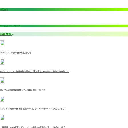
お問合せ
サービスネットワーク
新着情報
2026/8/8～11 夏季休業のお知らせ
バイオシェーカー無償点検企画2026 実施中！2026/10/31 お申し込み分まで
謹んで令和8年熊本地震へのお見舞い申し上げます
ステンレス断熱水槽 価格改定のお知らせ（2026年6月15日ご注文分より）
土壌試料のPFAS暫定分析法における溶出/抽出工程に適した製品のご紹介