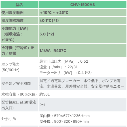
型名
CHV-1500AS
使用温度範囲
＋10℃～＋25℃
温度調節精度
±0.1℃(*1)
冷却能力［kW］
（循環液温：
5.0 (*2)
+10℃）
冷凍機（空冷式）出
1.1kW、R407C
力／冷媒
最大吐出圧力［MPa］：0.52
ポンプ能力
流量［L/min］：22/31
(50/60Hz)
モーター出力［kW］：0.4 (*3)
漏電／過電流ブレーカー、水位低下、ポンプ過電
安全器／安全機能
流、水温異常、屋外機安全器、安全器作動モニター
水槽容量（80％水位)
約56L
配管接続口径(循環液
Rc1
出入口)
屋内機：570×677×1236Hmm
外形寸法
屋外機：900×320×890Hmm