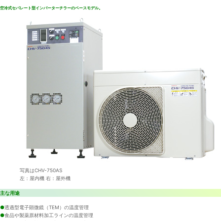
空冷式セパレート型インバーターチラーのベースモデル。
写真はCHV-750AS
左：屋内機 右：屋外機
主な用途
●
透過型電子顕微鏡（TEM）の温度管理
●
食品や製薬原材料加工ラインの温度管理