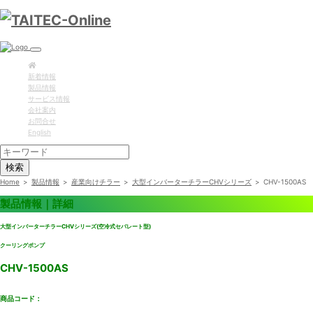
新着情報
製品情報
サービス情報
会社案内
お問合せ
English
検索
Home
>
製品情報
>
産業向けチラー
>
大型インバーターチラーCHVシリーズ
>
CHV-1500AS
製品情報｜詳細
大型インバーターチラーCHVシリーズ(空冷式セパレート型)
クーリングポンプ
CHV-1500AS
商品コード：