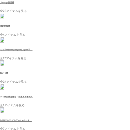
ブロック恒温槽
全23アイテムを見る
凍結乾燥機
全4アイテムを見る
ミキサー/ローテーター/スターラ ...
全17アイテムを見る
振とう機
全34アイテムを見る
バイオ医薬品開発・生産用支援製品
全1アイテムを見る
CO2/マルチガスインキュベータ ...
全7アイテムを見る