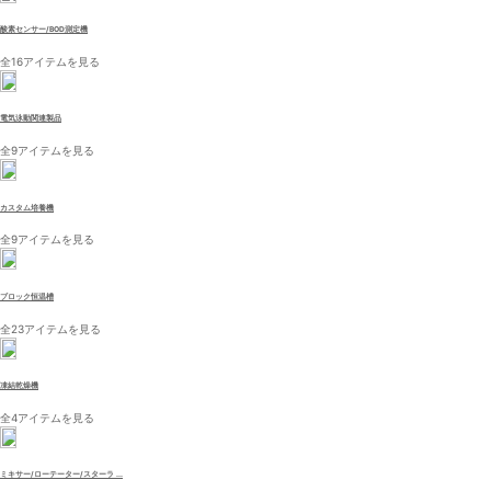
酸素センサー/BOD測定機
全16アイテムを見る
電気泳動関連製品
全9アイテムを見る
カスタム培養機
全9アイテムを見る
ブロック恒温槽
全23アイテムを見る
凍結乾燥機
全4アイテムを見る
ミキサー/ローテーター/スターラ ...