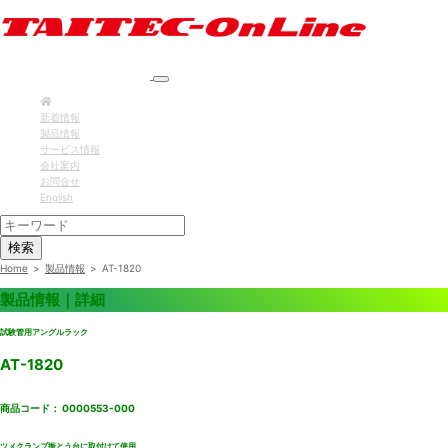
新着情報
製品情報
サービス情報
会社案内
お問合せ
English
検索
Home
>
製品情報
>
AT-1820
製品情報｜詳細
試験管用アングルラック
AT-1820
商品コード： 0000553-000
ツメクランプ振とう台に取付けて使用