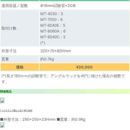
適用容器／架数
Φ18mm試験管×20本
MT-4030：3
MT-7050：6
MT-6040E：5
取付け数
MT-8060A：6
MT-6040C：5
(*)
外形寸法
320×70×80Hmm
質量
約0.7kg
価格
¥30,000
(*)長さ160ｍｍの試験管で、アングルラックを45°に傾けた場合の個数で
す。
関連製品
| ツメクランプ振とう台 | MT-2925
■外形寸法：290×250×23Hmm ■質量：約0.9Kg