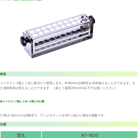
特長
ツメクランプ振とう台に取付けて使用します。Φ18mmの試験管を20本架けることができます。ま
た傾斜角度は変えることができます。（振とう速度200r/min以下でお使いください）
各ツメクランプ振とう台への取り付け数
(*)長さ160ｍｍの試験管で、アングルラックを45°に傾けた場合の個数です。
仕様
型名
AT-1820