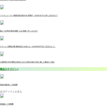
バイオシェーカー無償点検企画2026 実施中！2026/10/31 お申し込み分まで
謹んで令和8年熊本地震へのお見舞い申し上げます
ステンレス断熱水槽 価格改定のお知らせ（2026年6月15日ご注文分より）
土壌試料のPFAS暫定分析法における溶出/抽出工程に適した製品のご紹介
製品カテゴリー
恒温水槽/振とう恒温槽
全23アイテムを見る
恒温振とう培養機