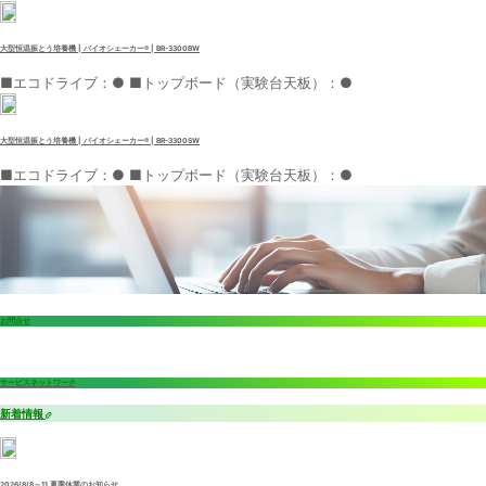
大型恒温振とう培養機 | バイオシェーカー® | BR-3300BW
■エコドライブ：● ■トップボード（実験台天板）：●
大型恒温振とう培養機 | バイオシェーカー® | BR-3300SW
■エコドライブ：● ■トップボード（実験台天板）：●
お問合せ
サービスネットワーク
新着情報
2026/8/8～11 夏季休業のお知らせ