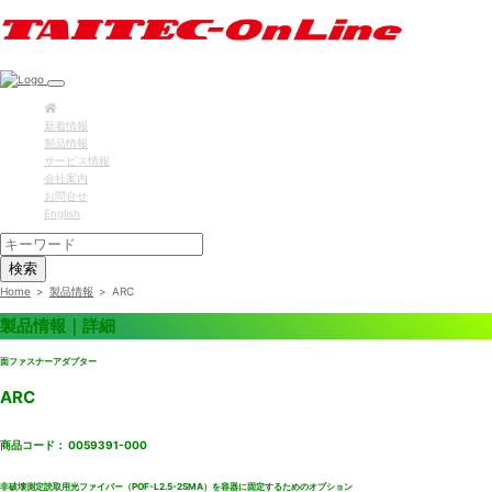
新着情報
製品情報
サービス情報
会社案内
お問合せ
English
検索
Home
>
製品情報
>
ARC
製品情報｜詳細
面ファスナーアダプター
ARC
商品コード： 0059391-000
非破壊測定読取用光ファイバー（POF-L2.5-2SMA）を容器に固定するためのオプション