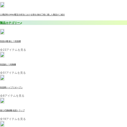
土壌試料のPFAS暫定分析法における溶出/抽出工程に適した製品のご紹介
製品カテゴリー
恒温水槽/振とう恒温槽
全23アイテムを見る
恒温振とう培養機
全51アイテムを見る
恒温庫/ハイブリオーブン
全8アイテムを見る
遠心式濃縮機/低温トラップ
全19アイテムを見る