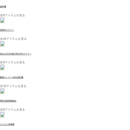
破砕機
全6アイテムを見る
産業向けチラー
全45アイテムを見る
投込み式冷却器/理化学向けチラー
全9アイテムを見る
酸素センサー/BOD測定機
全16アイテムを見る
電気泳動関連製品
全9アイテムを見る
カスタム培養機