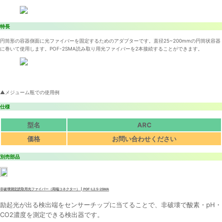
特長
円筒形の容器側面に光ファイバーを固定するためのアダプターです。直径25~200mmの円筒状容器
に巻いて使用します。POF-2SMA読み取り用光ファイバーを2本接続することができます。
▲メジューム瓶での使用例
仕様
型名
ARC
価格
お問い合わせください
別売部品
非破壊測定読取用光ファイバー（両端コネクター） | POF-L2.5-2SMA
励起光が出る検出端をセンサーチップに当てることで、非破壊で酸素・pH・
CO2濃度を測定できる検出器です。