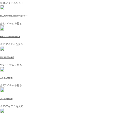
全45アイテムを見る
投込み式冷却器/理化学向けチラー
全9アイテムを見る
酸素センサー/BOD測定機
全16アイテムを見る
電気泳動関連製品
全9アイテムを見る
カスタム培養機
全9アイテムを見る
ブロック恒温槽
全23アイテムを見る