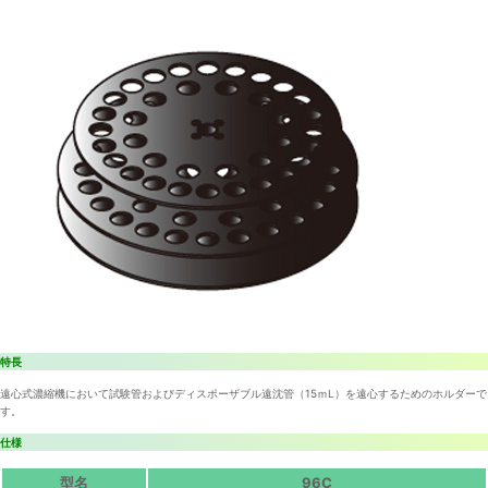
特長
遠心式濃縮機において試験管およびディスポーザブル遠沈管（15ｍL）を遠心するためのホルダーで
す。
仕様
型名
96C