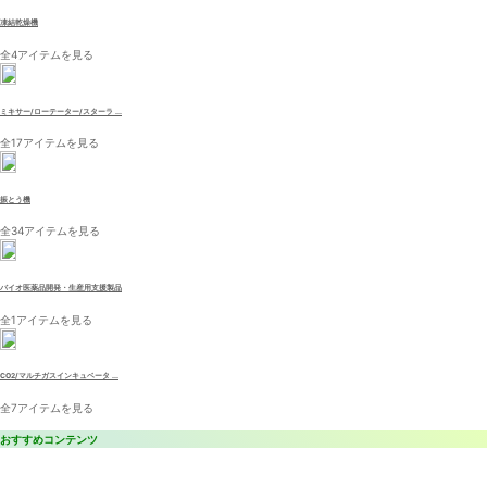
凍結乾燥機
全4アイテムを見る
ミキサー/ローテーター/スターラ ...
全17アイテムを見る
振とう機
全34アイテムを見る
バイオ医薬品開発・生産用支援製品
全1アイテムを見る
CO2/マルチガスインキュベータ ...
全7アイテムを見る
おすすめコンテンツ