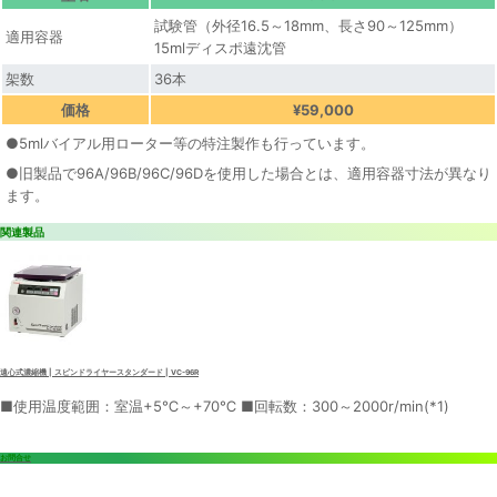
試験管（外径16.5～18mm、長さ90～125mm）
適用容器
15mlディスポ遠沈管
架数
36本
価格
¥59,000
●5mlバイアル用ローター等の特注製作も行っています。
●旧製品で96A/96B/96C/96Dを使用した場合とは、適用容器寸法が異なり
ます。
関連製品
遠心式濃縮機 | スピンドライヤースタンダード | VC-96R
■使用温度範囲：室温+5℃～+70℃ ■回転数：300～2000r/min(*1)
お問合せ