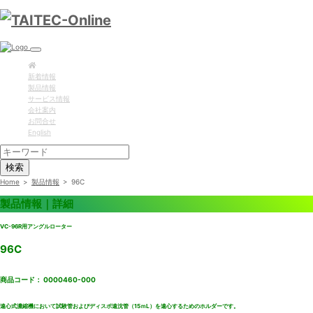
新着情報
製品情報
サービス情報
会社案内
お問合せ
English
検索
Home
>
製品情報
>
96C
製品情報｜詳細
VC-96R用アングルローター
96C
商品コード： 0000460-000
遠心式濃縮機において試験管およびディスポ遠沈管（15ｍL）を遠心するためのホルダーです。