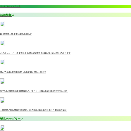
サービスネットワーク
新着情報
2026/8/8～11 夏季休業のお知らせ
バイオシェーカー無償点検企画2026 実施中！2026/10/31 お申し込み分まで
謹んで令和8年熊本地震へのお見舞い申し上げます
ステンレス断熱水槽 価格改定のお知らせ（2026年6月15日ご注文分より）
土壌試料のPFAS暫定分析法における溶出/抽出工程に適した製品のご紹介
製品カテゴリー