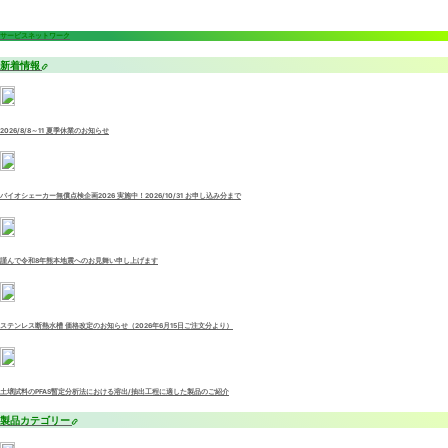
サービスネットワーク
新着情報
2026/8/8～11 夏季休業のお知らせ
バイオシェーカー無償点検企画2026 実施中！2026/10/31 お申し込み分まで
謹んで令和8年熊本地震へのお見舞い申し上げます
ステンレス断熱水槽 価格改定のお知らせ（2026年6月15日ご注文分より）
土壌試料のPFAS暫定分析法における溶出/抽出工程に適した製品のご紹介
製品カテゴリー