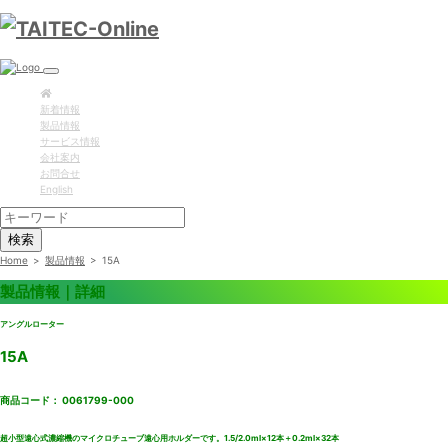
新着情報
製品情報
サービス情報
会社案内
お問合せ
English
検索
Home
>
製品情報
>
15A
製品情報｜詳細
アングルローター
15A
商品コード： 0061799-000
超小型遠心式濃縮機のマイクロチューブ遠心用ホルダーです。1.5/2.0ml×12本＋0.2ml×32本