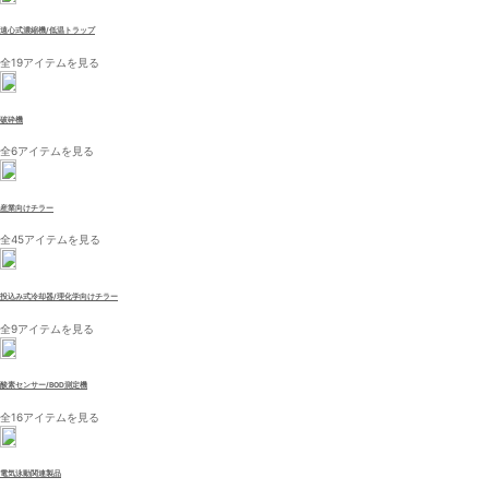
遠心式濃縮機/低温トラップ
全19アイテムを見る
破砕機
全6アイテムを見る
産業向けチラー
全45アイテムを見る
投込み式冷却器/理化学向けチラー
全9アイテムを見る
酸素センサー/BOD測定機
全16アイテムを見る
電気泳動関連製品