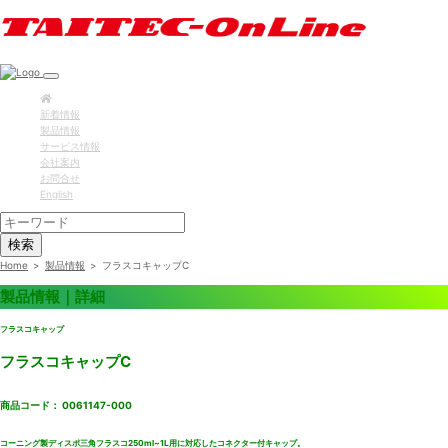
新着情報
製品情報
サービス情報
会社案内
お問合せ
English
検索
Home
>
製品情報
>
フラスコキャップC
製品情報｜詳細
フラスコキャップ
フラスコキャップC
商品コード： 0061147-000
コーニング製ディスポ三角フラスコ250ml~1L用に対応したコネクター付キャップ。