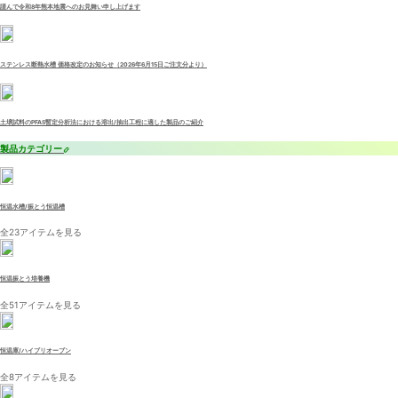
謹んで令和8年熊本地震へのお見舞い申し上げます
ステンレス断熱水槽 価格改定のお知らせ（2026年6月15日ご注文分より）
土壌試料のPFAS暫定分析法における溶出/抽出工程に適した製品のご紹介
製品カテゴリー
恒温水槽/振とう恒温槽
全23アイテムを見る
恒温振とう培養機
全51アイテムを見る
恒温庫/ハイブリオーブン
全8アイテムを見る