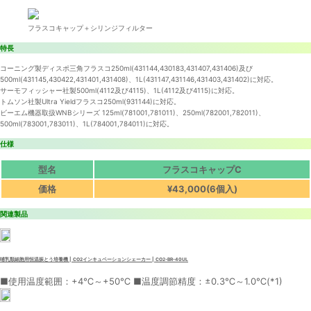
フラスコキャップ＋シリンジフィルター
特長
コーニング製ディスポ三角フラスコ250ml(431144,430183,431407,431406)及び
500ml(431145,430422,431401,431408)、1L(431147,431146,431403,431402)に対応。
サーモフィッシャー社製500ml(4112及び4115)、1L(4112及び4115)に対応。
トムソン社製Ultra Yieldフラスコ250ml(931144)に対応。
ビーエム機器取扱WNBシリーズ 125ml(781001,781011)、250ml(782001,782011)、
500ml(783001,783011)、1L(784001,784011)に対応。
仕様
型名
フラスコキャップC
価格
¥43,000(6個入)
関連製品
哺乳類細胞用恒温振とう培養機 | CO2インキュベーションシェーカー | CO2-BR-40UL
■使用温度範囲：+4℃～+50℃ ■温度調節精度：±0.3℃～1.0℃(*1)