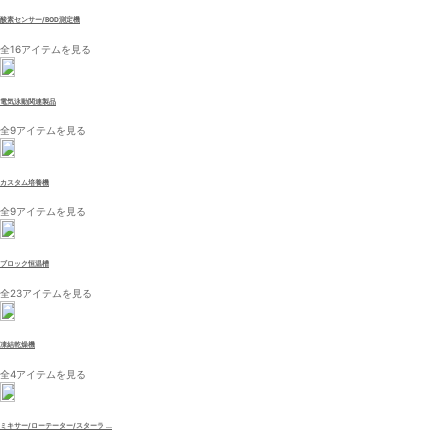
酸素センサー/BOD測定機
全16アイテムを見る
電気泳動関連製品
全9アイテムを見る
カスタム培養機
全9アイテムを見る
ブロック恒温槽
全23アイテムを見る
凍結乾燥機
全4アイテムを見る
ミキサー/ローテーター/スターラ ...