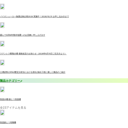
バイオシェーカー無償点検企画2026 実施中！2026/10/31 お申し込み分まで
謹んで令和8年熊本地震へのお見舞い申し上げます
ステンレス断熱水槽 価格改定のお知らせ（2026年6月15日ご注文分より）
土壌試料のPFAS暫定分析法における溶出/抽出工程に適した製品のご紹介
製品カテゴリー
恒温水槽/振とう恒温槽
全23アイテムを見る
恒温振とう培養機