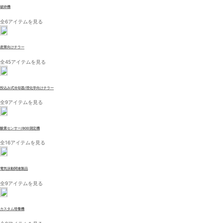
破砕機
全6アイテムを見る
産業向けチラー
全45アイテムを見る
投込み式冷却器/理化学向けチラー
全9アイテムを見る
酸素センサー/BOD測定機
全16アイテムを見る
電気泳動関連製品
全9アイテムを見る
カスタム培養機