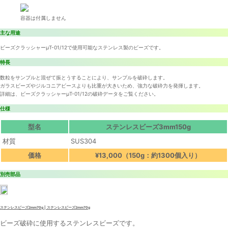
容器は付属しません
主な用途
ビーズクラッシャーμT-01/12で使用可能なステンレス製のビーズです。
特長
数粒をサンプルと混ぜて振とうすることにより、サンプルを破砕します。
ガラスビーズやジルコニアビースよりも比重が大きいため、強力な破砕力を発揮します。
詳細は、ビーズクラッシャーμT-01/12の破砕データをご覧ください。
仕様
型名
ステンレスビーズ3mm150g
材質
SUS304
価格
¥13,000（150g：約1300個入り）
別売部品
ステンレスビーズ2mm70g | ステンレスビーズ2mm70g
ビーズ破砕に使用するステンレスビーズです。