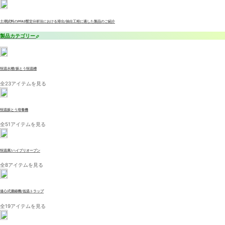
土壌試料のPFAS暫定分析法における溶出/抽出工程に適した製品のご紹介
製品カテゴリー
恒温水槽/振とう恒温槽
全23アイテムを見る
恒温振とう培養機
全51アイテムを見る
恒温庫/ハイブリオーブン
全8アイテムを見る
遠心式濃縮機/低温トラップ
全19アイテムを見る