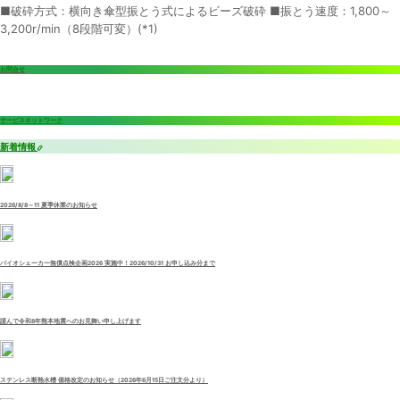
■破砕方式：横向き傘型振とう式によるビーズ破砕 ■振とう速度：1,800～
3,200r/min（8段階可変）(*1)
お問合せ
サービスネットワーク
新着情報
2026/8/8～11 夏季休業のお知らせ
バイオシェーカー無償点検企画2026 実施中！2026/10/31 お申し込み分まで
謹んで令和8年熊本地震へのお見舞い申し上げます
ステンレス断熱水槽 価格改定のお知らせ（2026年6月15日ご注文分より）