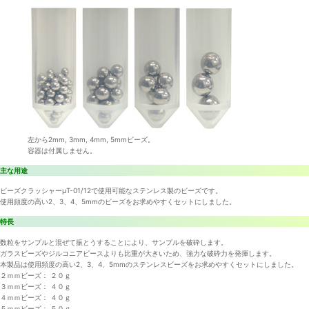
左から2mm, 3mm, 4mm, 5mmビーズ。
容器は付属しません。
主な用途
ビーズクラッシャーμT-01/12で使用可能なステンレス製のビーズです。
使用頻度の高い2、3、4、5mmのビーズをお求めやすくセットにしました。
特長
数粒をサンプルと混ぜて振とうすることにより、サンプルを破砕します。
ガラスビーズやジルコニアビースよりも比重が大きいため、強力な破砕力を発揮します。
本製品は使用頻度の高い2、3、4、5mmのステンレスビーズをお求めやすくセットにしました。
２ｍｍビーズ： ２０ｇ
３ｍｍビーズ： ４０ｇ
４ｍｍビーズ： ４０ｇ
５ｍｍビーズ： ５０ｇ