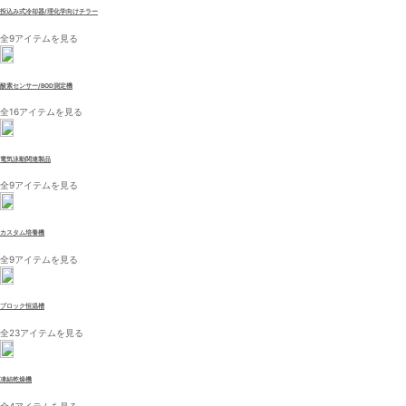
投込み式冷却器/理化学向けチラー
全9アイテムを見る
酸素センサー/BOD測定機
全16アイテムを見る
電気泳動関連製品
全9アイテムを見る
カスタム培養機
全9アイテムを見る
ブロック恒温槽
全23アイテムを見る
凍結乾燥機