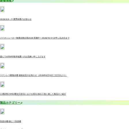
新着情報
2026/8/8～11 夏季休業のお知らせ
バイオシェーカー無償点検企画2026 実施中！2026/10/31 お申し込み分まで
謹んで令和8年熊本地震へのお見舞い申し上げます
ステンレス断熱水槽 価格改定のお知らせ（2026年6月15日ご注文分より）
土壌試料のPFAS暫定分析法における溶出/抽出工程に適した製品のご紹介
製品カテゴリー
恒温水槽/振とう恒温槽