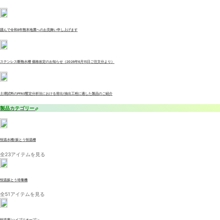
謹んで令和8年熊本地震へのお見舞い申し上げます
ステンレス断熱水槽 価格改定のお知らせ（2026年6月15日ご注文分より）
土壌試料のPFAS暫定分析法における溶出/抽出工程に適した製品のご紹介
製品カテゴリー
恒温水槽/振とう恒温槽
全23アイテムを見る
恒温振とう培養機
全51アイテムを見る
恒温庫/ハイブリオーブン