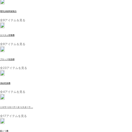
電気泳動関連製品
全9アイテムを見る
カスタム培養機
全9アイテムを見る
ブロック恒温槽
全23アイテムを見る
凍結乾燥機
全4アイテムを見る
ミキサー/ローテーター/スターラ ...
全17アイテムを見る
振とう機