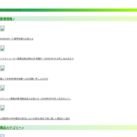
サービスネットワーク
新着情報
2026/8/8～11 夏季休業のお知らせ
バイオシェーカー無償点検企画2026 実施中！2026/10/31 お申し込み分まで
謹んで令和8年熊本地震へのお見舞い申し上げます
ステンレス断熱水槽 価格改定のお知らせ（2026年6月15日ご注文分より）
土壌試料のPFAS暫定分析法における溶出/抽出工程に適した製品のご紹介
製品カテゴリー