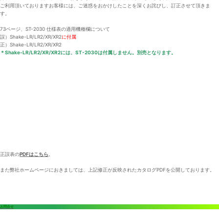
ご利用頂いておりますお客様には、ご迷惑をおかけしたことを深くお詫びし、訂正させて頂きま
す。
73ページ、ST-2030 仕様表の適用機種欄について
誤）Shake-LR/LR2/XR/XR2
に付属
正）Shake-LR/LR2/XR/XR2
＊Shake-LR/LR2/XR/XR2には、ST-2030は付属しません。別売となります。
正誤表の
PDFはこちら
。
また弊社ホームページにおきましては、上記修正が反映されたカタログPDFを公開しております。
お問合せ