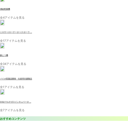
凍結乾燥機
全4アイテムを見る
ミキサー/ローテーター/スターラ ...
全17アイテムを見る
振とう機
全34アイテムを見る
バイオ医薬品開発・生産用支援製品
全1アイテムを見る
CO2/マルチガスインキュベータ ...
全7アイテムを見る
おすすめコンテンツ