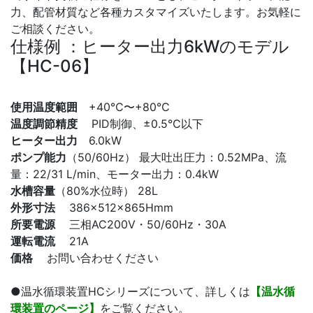
力、配管材質など各種カスタマイズいたします。お気軽に
ご相談ください。
仕様例 ：ヒーター出力6kWのモデル
【HC-06】
使用温度範囲
+40℃〜+80℃
温度調節精度
PID制御、±0.5℃以下
ヒーター出力
6.0kW
ポンプ能力
（50/60Hz） 最大吐出圧力：0.52MPa、流
量：22/31 L/min、モーター出力：0.4kW
水槽容量
（80%水位時） 28L
外形寸法
386×512×865Hmm
所要電源
三相AC200V・50/60Hz・30A
運転電流
21A
価格
お問い合わせください
●温水循環装置HCシリーズについて、詳しくは
【温水循
環装置のページ】
をご覧ください。